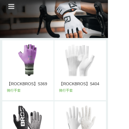
首页
ROCKBROS
VeloNuts
QUNATURE
公司动态
定制产品
【ROCKBROS】S369
【ROCKBROS】S404
款魅影骑行手...
款美甲防晒露...
骑行手套
骑行手套
联系我们