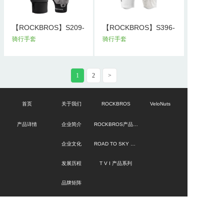
【ROCKBROS】S209-
【ROCKBROS】S396-
1款冬季骑...
1款骑行长...
骑行手套
骑行手套
1
2
>
首页
关于我们
ROCKBROS
VeloNuts
产品详情
企业简介
ROCKBROS产品系列
企业文化
ROAD TO SKY 产品系列
发展历程
T V I 产品系列
品牌矩阵
QUNATURE
服务与支持
公司动态
定制产品